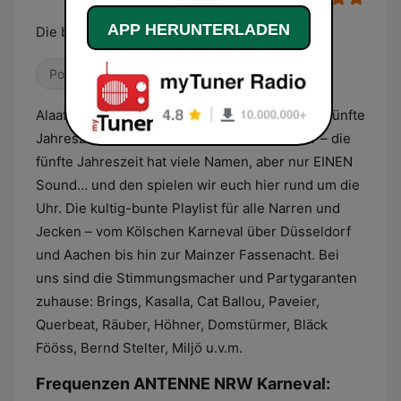
APP HERUNTERLADEN
Die besten Karneval Hits aller Zeiten
Pop / Top 40
Schlager
Alaaf und Helau! 100% Karnevalsmusik für die fünfte
Jahreszeit. Karneval, Fastelovend, Fasteleer – die
fünfte Jahreszeit hat viele Namen, aber nur EINEN
Sound… und den spielen wir euch hier rund um die
Uhr. Die kultig-bunte Playlist für alle Narren und
Jecken – vom Kölschen Karneval über Düsseldorf
und Aachen bis hin zur Mainzer Fassenacht. Bei
uns sind die Stimmungsmacher und Partygaranten
zuhause: Brings, Kasalla, Cat Ballou, Paveier,
Querbeat, Räuber, Höhner, Domstürmer, Bläck
Fööss, Bernd Stelter, Miljö u.v.m.
Frequenzen ANTENNE NRW Karneval: