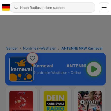
Sender
Nordrhein-Westfalen
ANTENNE NRW Karneval
ANTENNE NRW Karneval
Nordrhein-Westfalen - Online