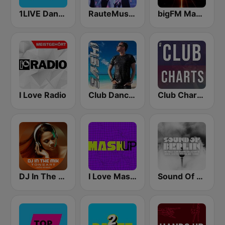
1LIVE Dance Hits
RauteMusik Club
bigFM Mashup
I Love Radio
Club Dance Only by DJ SASH
Club Charts - DJ & REMIX Radio
DJ In The Mix
I Love Mashup
Sound Of Berlin