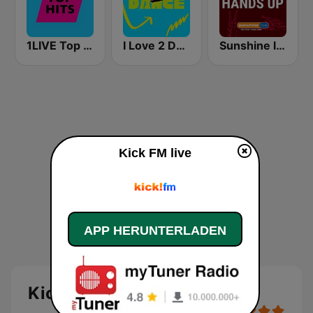
1LIVE Top Hits
I Love 2 Dance
Sunshine live - Hands up
Kick FM live
APP HERUNTERLADEN
Kick FM Live