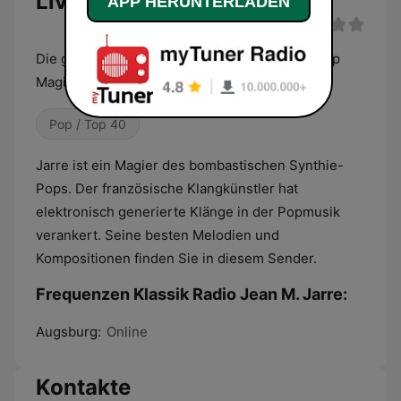
Live
APP HERUNTERLADEN
Die größten Hits des französischen Synthie Pop
Magiers.
Pop / Top 40
Jarre ist ein Magier des bombastischen Synthie-
Pops. Der französische Klangkünstler hat
elektronisch generierte Klänge in der Popmusik
verankert. Seine besten Melodien und
Kompositionen finden Sie in diesem Sender.
Frequenzen Klassik Radio Jean M. Jarre:
Augsburg:
Online
Kontakte