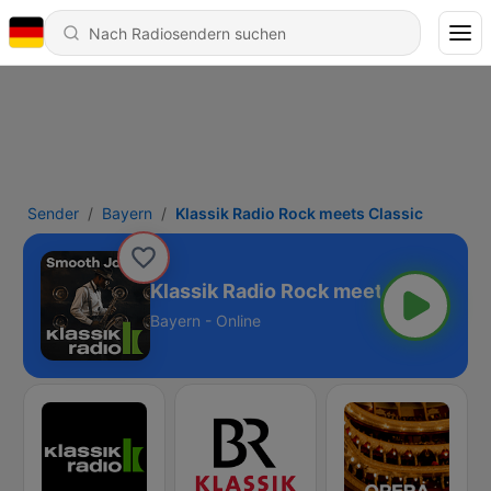
Sender
Bayern
Klassik Radio Rock meets Classic
Klassik Radio Rock meets Classic
Bayern - Online