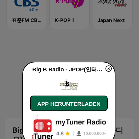
표준FM CBS 라디오 (Standard FM)
K-POP 1
Japan Next
Big B Radio - JPOP(인터넷 라디오) live
APP HERUNTERLADEN
Big B Radio - JPOP(인터넷 라디