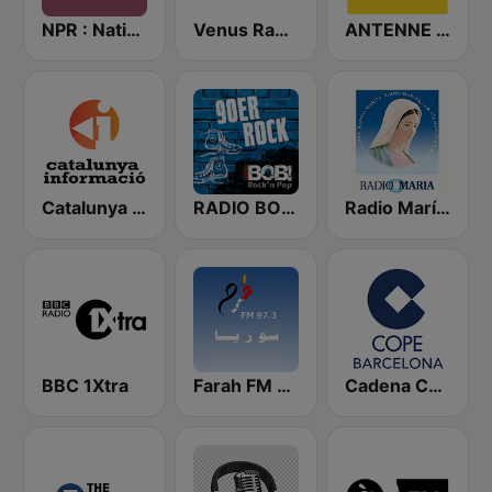
NPR : National Public Radio
Venus Radio Mykonos
ANTENNE BAYERN
Catalunya Informació
RADIO BOB! 90er Rock
Radio María España
BBC 1Xtra
Farah FM - فرح إف إم
Cadena COPE Barcelona FM