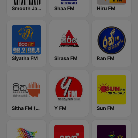
Smooth Jazz - Groov
Shaa FM
Hiru FM
Siyatha FM
Sirasa FM
Ran FM
Sitha FM (සිත 88.6)
Y FM
Sun FM