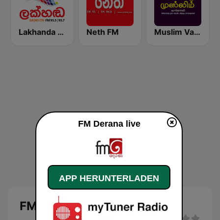
Lakhanda FM (Voice of Lanka)
Neth FM
Muslim Vanoli
FM Derana live
APP HERUNTERLADEN
FM Derana