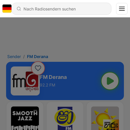
Sender
FM Derana
FM Derana
92.2 FM