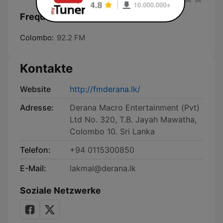
Frequenzen FM Derana:
Colombo:
92.2 FM
Kontakte
Website
http://fmderana.lk/
Adresse:
Derana Macro Entertainment (Pvt)
Ltd No. 320, T.B. Jayah Mawatha,
Colombo 10. Sri Lanka
Telefon:
+94 0115300850
E-Mail:
lakmal@derana.lk
Soziale Netzwerke