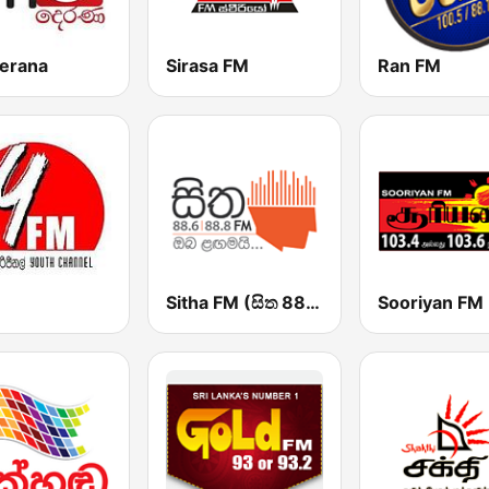
erana
Sirasa FM
Ran FM
Sitha FM (සිත 88.6)
Sooriyan FM