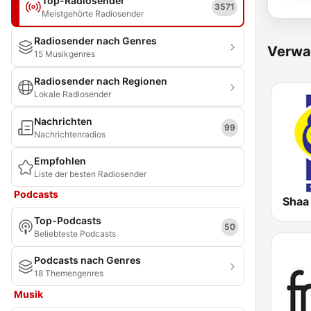
Top-Radiosender
3571
Meistgehörte Radiosender
Radiosender nach Genres
Verwa
15 Musikgenres
Radiosender nach Regionen
Lokale Radiosender
Nachrichten
99
Nachrichtenradios
Empfohlen
Liste der besten Radiosender
Podcasts
Shaa
Top-Podcasts
50
Beliebteste Podcasts
Podcasts nach Genres
18 Themengenres
Musik