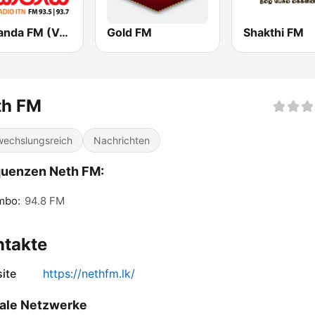
Lakhanda FM (Voice of Lanka)
Gold FM
Shakthi FM
th FM
echslungsreich
Nachrichten
quenzen Neth FM:
mbo:
94.8 FM
ntakte
ite
https://nethfm.lk/
ale Netzwerke