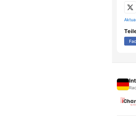
Aktua
Teil
Fa
In
Rad