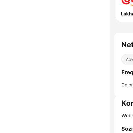
Ne
Abw
Fre
Colo
Ko
Webs
Sozi