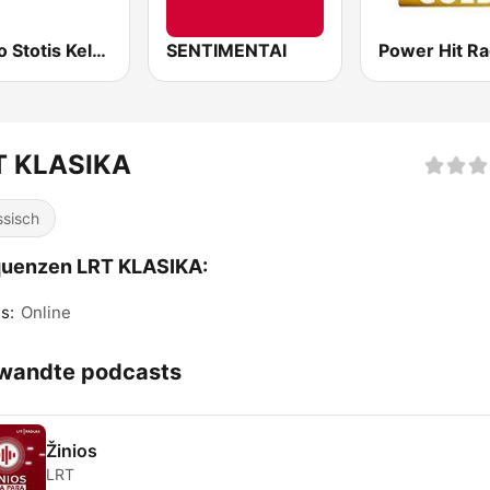
Radijo Stotis Kelyje
SENTIMENTAI
T KLASIKA
ssisch
quenzen LRT KLASIKA:
s:
Online
wandte podcasts
Žinios
LRT