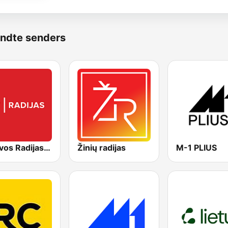
ndte senders
Lietuvos Radijas 1 (LRT)
Žinių radijas
M-1 PLIUS