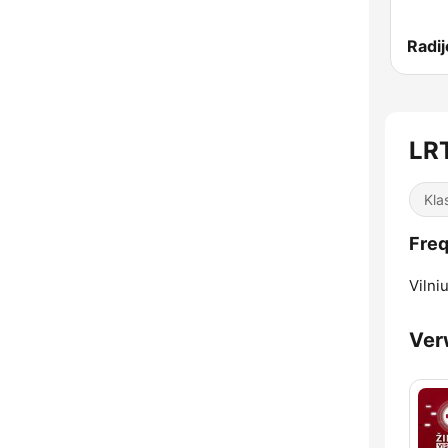
LR
Kla
Fre
Vilniu
Ver