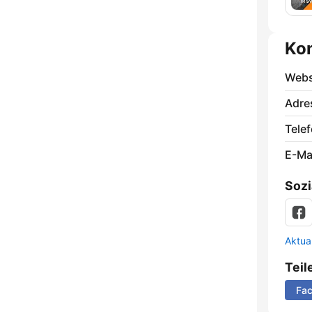
Ko
Webs
Adre
Telef
E-Mai
Sozi
Aktua
Teil
Fa