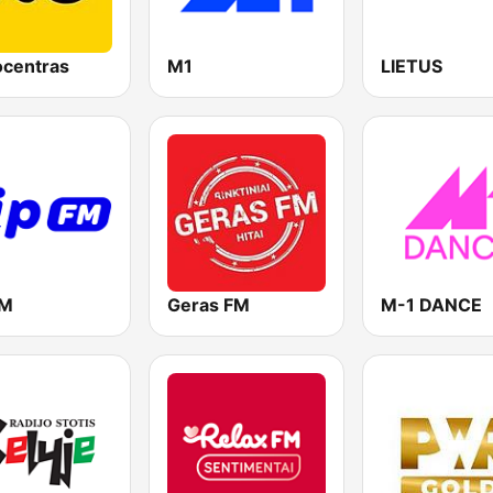
ocentras
M1
LIETUS
FM
Geras FM
M-1 DANCE