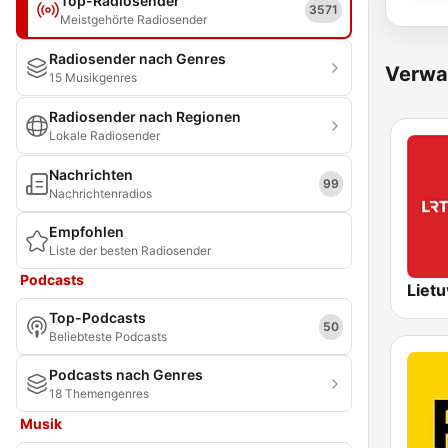
Top-Radiosender
3571
Meistgehörte Radiosender
Radiosender nach Genres
Verwa
15 Musikgenres
Radiosender nach Regionen
Lokale Radiosender
Nachrichten
99
Nachrichtenradios
Empfohlen
Liste der besten Radiosender
Podcasts
Top-Podcasts
50
Beliebteste Podcasts
Podcasts nach Genres
18 Themengenres
Musik