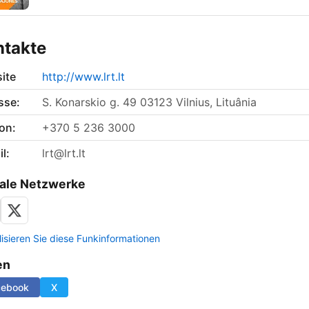
ntakte
ite
http://www.lrt.lt
sse:
S. Konarskio g. 49 03123 Vilnius, Lituânia
on:
+370 5 236 3000
l:
lrt@lrt.lt
ale Netzwerke
lisieren Sie diese Funkinformationen
en
cebook
X