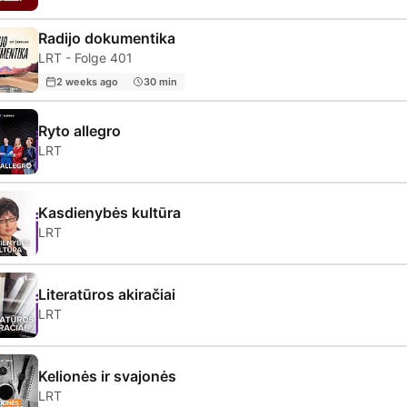
Radijo dokumentika
LRT - Folge 401
2 weeks ago
30 min
Ryto allegro
LRT
Kasdienybės kultūra
LRT
Literatūros akiračiai
LRT
Kelionės ir svajonės
LRT