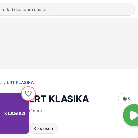
er
LRT KLASIKA
LRT KLASIKA
0
Online
Klassisch