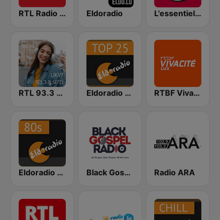
RTL Radio Lëtzebuerg 88.9
Eldoradio
L'essentiel Radio
RTL 93.3 & 97.0
Eldoradio - Top 25 Channel
RTBF VivaCité Luxembourg
Eldoradio - 80's Channel
Black Gospel Radio
Radio ARA