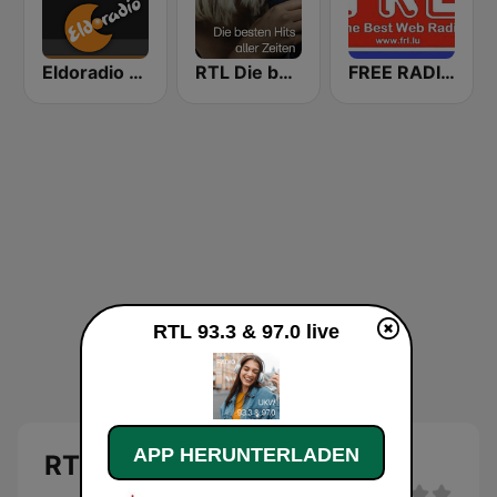
Eldoradio - Top 25 Channel
RTL Die besten Hits
FREE RADIO LUXEMBOURG
RTL 93.3 & 97.0 live
APP HERUNTERLADEN
RTL 93.3 & 97.0