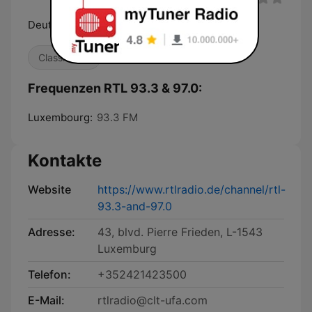
Deutschlands Hit-Radio mit regionalen Infos.
Classic Hits
Frequenzen RTL 93.3 & 97.0:
Luxembourg:
93.3 FM
Kontakte
Website
https://www.rtlradio.de/channel/rtl-
93.3-and-97.0
Adresse:
43, blvd. Pierre Frieden, L-1543
Luxemburg
Telefon:
+352421423500
E-Mail:
rtlradio@clt-ufa.com