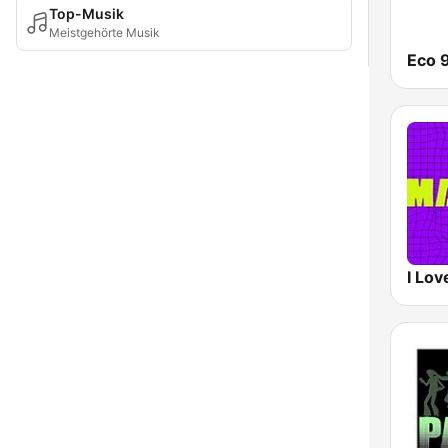
Top-Musik
Meistgehörte Musik
Eco 
I Lo