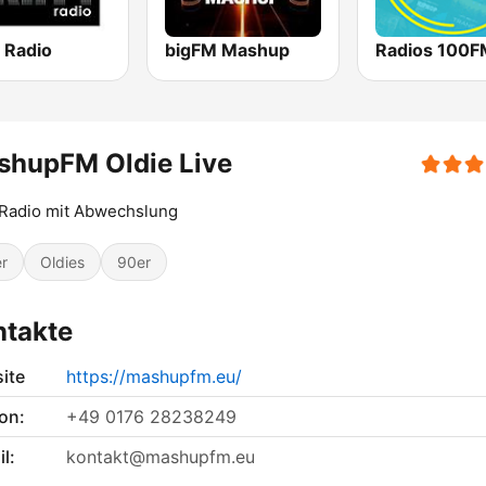
 Radio
bigFM Mashup
shupFM Oldie Live
 Radio mit Abwechslung
r
Oldies
90er
ntakte
ite
https://mashupfm.eu/
on:
+49 0176 28238249
l:
kontakt@mashupfm.eu