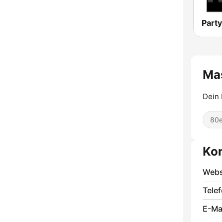
Party
Ma
Dein
80e
Ko
Webs
Telef
E-Mai