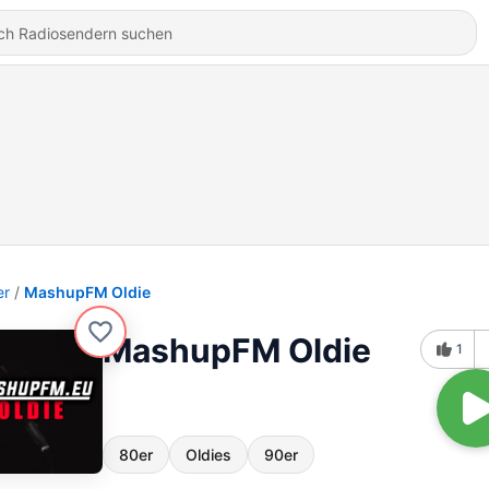
er
MashupFM Oldie
MashupFM Oldie
1
80er
Oldies
90er