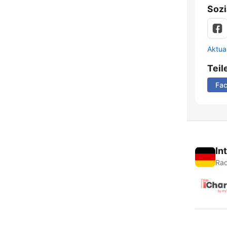
Sozi
Aktua
Teil
Fa
In
Rad