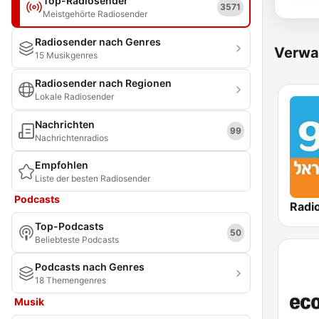
Top-Radiosender
3571
Meistgehörte Radiosender
Radiosender nach Genres
Verwa
15 Musikgenres
Radiosender nach Regionen
Lokale Radiosender
Nachrichten
99
Nachrichtenradios
Empfohlen
Liste der besten Radiosender
Podcasts
Top-Podcasts
50
Beliebteste Podcasts
Podcasts nach Genres
18 Themengenres
Musik