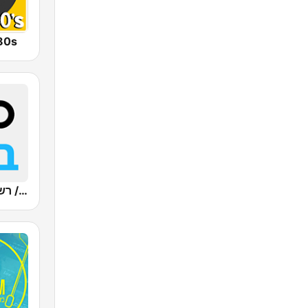
80s
Kan Bet (כאן ב' / רשת ב')