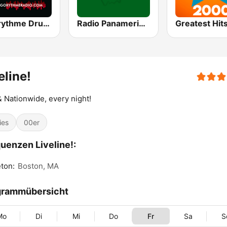
Algorythme Drum & Bass
Radio Panamericana
eline!
& Nationwide, every night!
ies
00er
uenzen Liveline!:
ton:
Boston, MA
grammübersicht
Mo
Di
Mi
Do
Fr
Sa
S