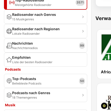
Top-Radiosender
3571
Meistgehörte Radiosender
Radiosender nach Genres
Verwa
15 Musikgenres
Radiosender nach Regionen
Lokale Radiosender
Nachrichten
99
Nachrichtenradios
Empfohlen
Liste der besten Radiosender
Podcasts
Afric
Top-Podcasts
50
Beliebteste Podcasts
Podcasts nach Genres
18 Themengenres
Musik