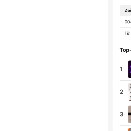
Zei
00:
19:
Top
1
2
3