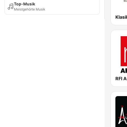
Top-Musik
Meistgehörte Musik
RFI A