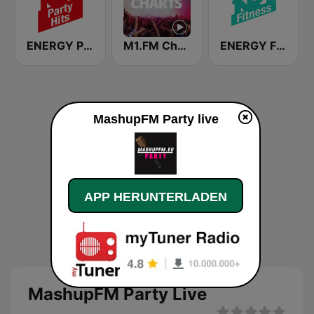
ENERGY Party Hits
M1.FM Charts
ENERGY Fitness
MashupFM Party live
APP HERUNTERLADEN
MashupFM Party Live