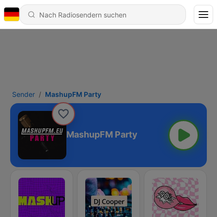
Sender
MashupFM Party
MashupFM Party