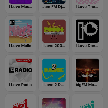
I Love Mashup
Jam FM Dj Cooper
I Love The 90s
I Love Malle
I Love 2000+ Throwbacks
I Love Dance 2024
I Love Radio
I Love 2 Dance
bigFM Mashup