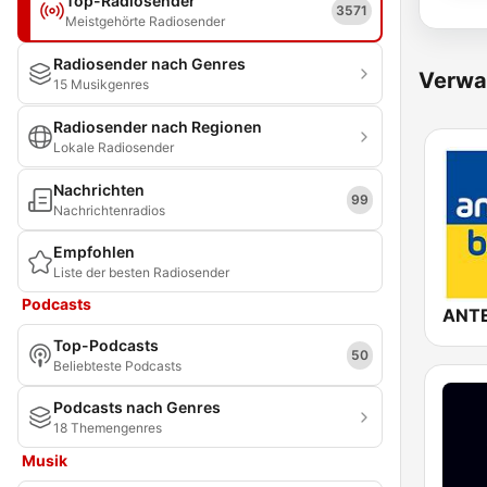
Top-Radiosender
3571
Meistgehörte Radiosender
Radiosender nach Genres
Verwa
15 Musikgenres
Radiosender nach Regionen
Lokale Radiosender
Nachrichten
99
Nachrichtenradios
Empfohlen
Liste der besten Radiosender
Podcasts
Top-Podcasts
50
Beliebteste Podcasts
Podcasts nach Genres
18 Themengenres
Musik