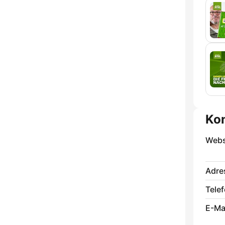
Ko
Webs
Adre
Telef
E-Mai