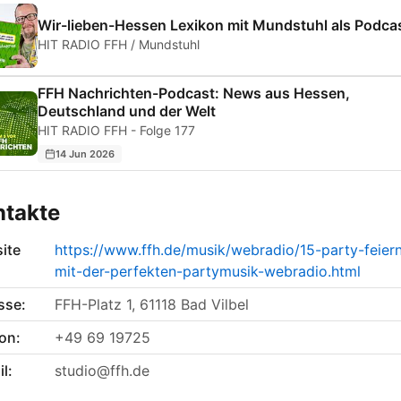
Wir-lieben-Hessen Lexikon mit Mundstuhl als Podca
HIT RADIO FFH / Mundstuhl
FFH Nachrichten-Podcast: News aus Hessen,
Deutschland und der Welt
HIT RADIO FFH - Folge 177
14 Jun 2026
ntakte
ite
https://www.ffh.de/musik/webradio/15-party-feier
mit-der-perfekten-partymusik-webradio.html
sse:
FFH-Platz 1, 61118 Bad Vilbel
on:
+49 69 19725
l:
studio@ffh.de