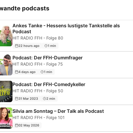
wandte podcasts
Ankes Tanke - Hessens lustigste Tankstelle als
Podcast
HIT RADIO FFH - Folge 80
22 hours ago
1 min
Podcast: Der FFH-Dummfrager
HIT RADIO FFH - Folge 75
4 days ago
1 min
Podcast: Der FFH-Comedykeller
HIT RADIO FFH - Folge 50
31 Mar 2023
2 min
Silvia am Sonntag – Der Talk als Podcast
HIT RADIO FFH - Folge 101
02 May 2026