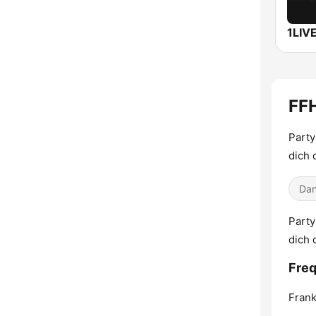
1LIV
FFH
Party
dich 
Dan
Party
dich 
Freq
Frank