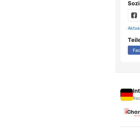
Sozi
Aktua
Teil
Fa
In
Rad