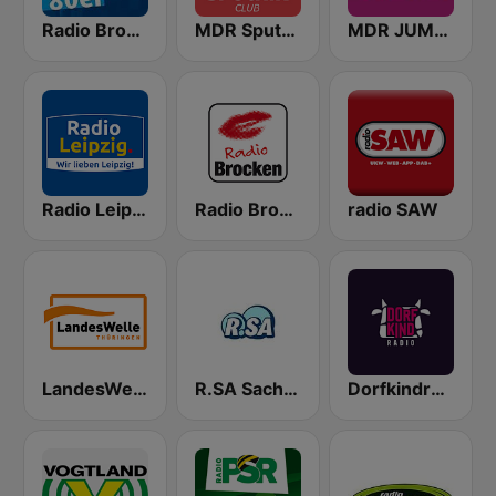
Radio Brocken 80er
MDR Sputnik Club
MDR JUMP In The Mix Channel
Radio Leipzig
Radio Brocken
radio SAW
LandesWelle Thüringen
R.SA Sachsen 107.7
Dorfkindradio