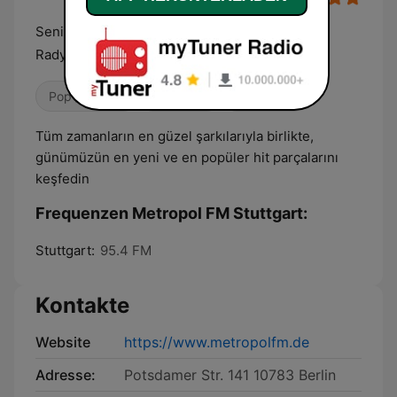
Senin Radyon! Almanya'nin Tek 24 Saat Türkçe
Radyosu
Pop / Top 40
Öffentlich
Lokalradio
Tüm zamanların en güzel şarkılarıyla birlikte,
günümüzün en yeni ve en popüler hit parçalarını
keşfedin
Frequenzen Metropol FM Stuttgart:
Stuttgart:
95.4 FM
Kontakte
Website
https://www.metropolfm.de
Adresse:
Potsdamer Str. 141 10783 Berlin