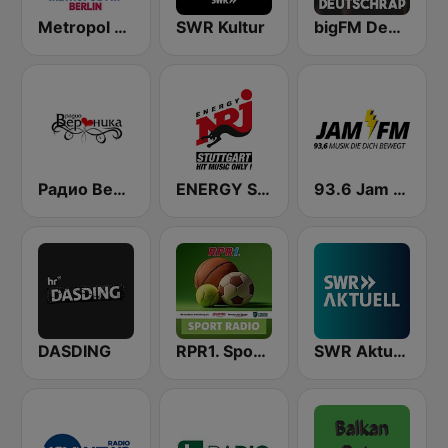
Metropol FM
SWR Kultur
bigFM Deutschrap
Радио Вероника 96.7 (Radio Veronika)
ENERGY Stuttgart
93.6 Jam FM
DASDING
RPR1. Sport Radio
SWR Aktuell