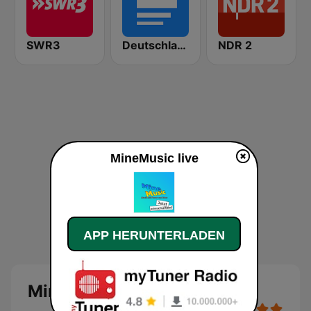
SWR3
Deutschlandfunk
NDR 2
MineMusic live
APP HERUNTERLADEN
MineMusic Live