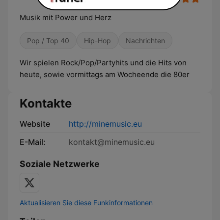
Musik mit Power und Herz
Pop / Top 40
Hip-Hop
Nachrichten
Wir spielen Rock/Pop/Partyhits und die Hits von
heute, sowie vormittags am Wocheende die 80er
Kontakte
Website
http://minemusic.eu
E-Mail:
kontakt@minemusic.eu
Soziale Netzwerke
Aktualisieren Sie diese Funkinformationen