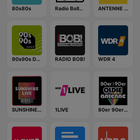
80s80s
Radio Bollerwagen
ANTENNE BAYERN
90s90s Dance
RADIO BOB!
WDR 4
SUNSHINE LIVE
1LIVE
80er 90er OLDIE ANTENNE