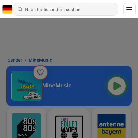
Sender
MineMusic
MineMusic