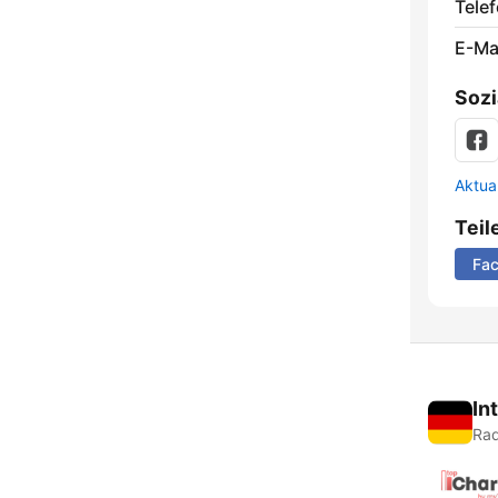
Telef
E-Mai
Sozi
Aktua
Teil
Fa
In
Rad