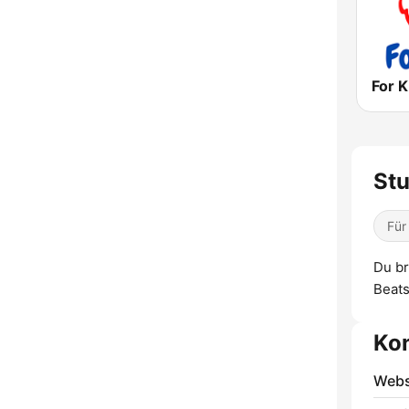
Stu
Für
Du br
Beats
Ko
Webs