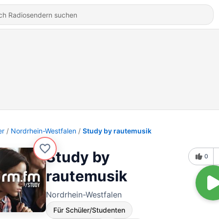
er
Nordrhein-Westfalen
Study by rautemusik
Study by
0
rautemusik
Nordrhein-Westfalen
Für Schüler/Studenten