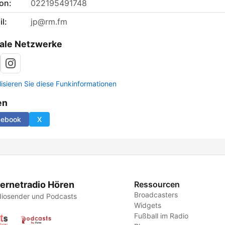
on:
022195491748
l:
jp@rm.fm
ale Netzwerke
lisieren Sie diese Funkinformationen
en
cebook
X
ternetradio Hören
Ressourcen
Broadcasters
iosender und Podcasts
Widgets
Fußball im Radio