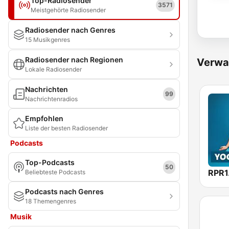
Top-Radiosender
3571
Meistgehörte Radiosender
Radiosender nach Genres
15 Musikgenres
Radiosender nach Regionen
Verwa
Lokale Radiosender
Nachrichten
99
Nachrichtenradios
Empfohlen
Liste der besten Radiosender
Podcasts
Top-Podcasts
50
Beliebteste Podcasts
Podcasts nach Genres
18 Themengenres
Musik