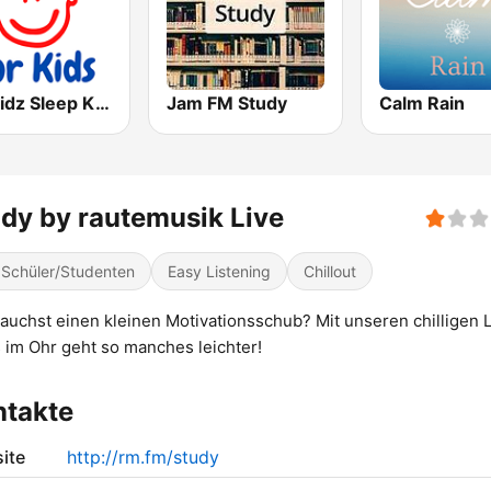
For Kidz Sleep Kids
Jam FM Study
Calm Rain
dy by rautemusik Live
 Schüler/Studenten
Easy Listening
Chillout
auchst einen kleinen Motivationsschub? Mit unseren chilligen L
 im Ohr geht so manches leichter!
ntakte
ite
http://rm.fm/study