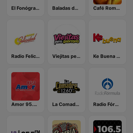
El Fonógrafo HD2
Baladas del Recuerdo
Café Romántico Radio
Radio Felicidad 1180 AM
Viejitas pero Sabrosas Radio
Ke Buena 92.9 FM
Amor 95.3 FM
La Comadre 1260 AM
Radio Fórmula 103.3 FM