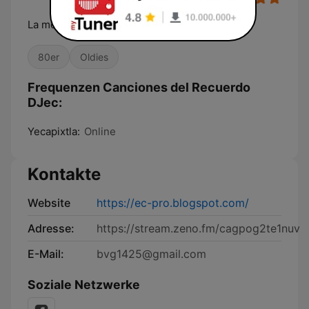
La mejor música de todos los tiempos
80er
Oldies
Frequenzen Canciones del Recuerdo
DJec:
Yecapixtla:
Online
Kontakte
Website
https://ec-pro.blogspot.com/
Adresse:
https://stream.zeno.fm/cagpog2te1nuv
E-Mail:
bvg1425@gmail.com
Soziale Netzwerke