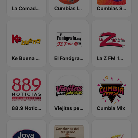
La Comadre 1260 AM
Cumbias Inmortales Radio
Cumbias Sonideras DJec
Ke Buena 92.9 FM
El Fonógrafo HD2
La Z FM 107.3
88.9 Noticias
Viejitas pero Sabrosas Radio
Cumbia Mix