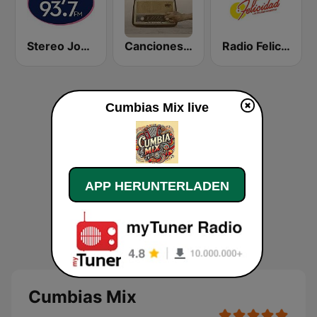
Stereo Joya FM
Canciones del Recuerdo DJec
Radio Felicidad 1180 AM
Cumbias Mix live
APP HERUNTERLADEN
Cumbias Mix