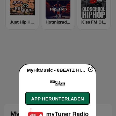
Just Hip Hop Radio
Hotmixradio Hip Hop
Kiss FM Oldschool Hip Hop
MyHitMusic - 8BEATZ HIP-HOP live
APP HERUNTERLADEN
MyHitMusic - 8BEATZ HIP-