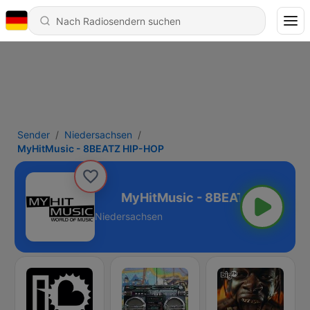
Sender
Niedersachsen
MyHitMusic - 8BEATZ HIP-HOP
EATZ HIP-HOP
Niedersachsen