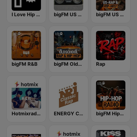
I Love Hip Hop
bigFM US Rap & Hip-Hop
bigFM US Rap & Hip-Hop
bigFM R&B
bigFM Oldschool Rap & Hip-Hop
Rap
Hotmixradio R&B
ENERGY Classic Rap
bigFM Hip-Hop Radio