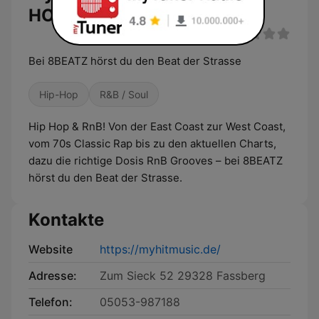
HOP Live
Bei 8BEATZ hörst du den Beat der Strasse
Hip-Hop
R&B / Soul
Hip Hop & RnB! Von der East Coast zur West Coast,
vom 70s Classic Rap bis zu den aktuellen Charts,
dazu die richtige Dosis RnB Grooves – bei 8BEATZ
hörst du den Beat der Strasse.
Kontakte
Website
https://myhitmusic.de/
Adresse:
Zum Sieck 52 29328 Fassberg
Telefon:
05053-987188