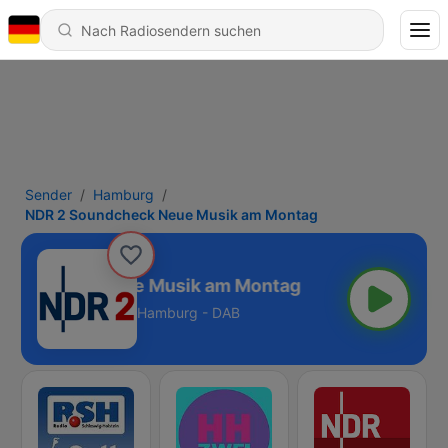
Sender
Hamburg
NDR 2 Soundcheck Neue Musik am Montag
oundcheck Neue Musik am Montag
Hamburg - DAB