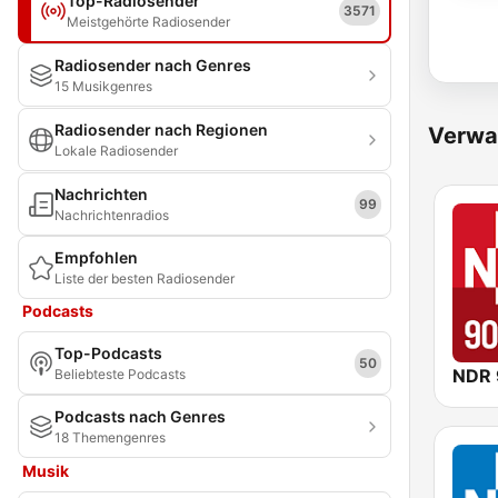
Top-Radiosender
3571
Meistgehörte Radiosender
Radiosender nach Genres
15 Musikgenres
Radiosender nach Regionen
Verwa
Lokale Radiosender
Nachrichten
99
Nachrichtenradios
Empfohlen
Liste der besten Radiosender
Podcasts
Top-Podcasts
50
NDR 
Beliebteste Podcasts
Podcasts nach Genres
18 Themengenres
Musik