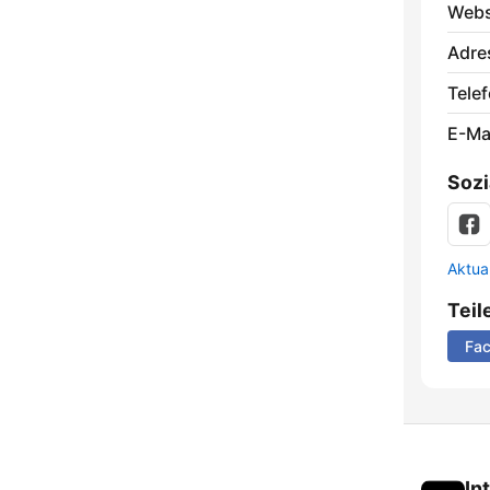
Webs
Adre
Telef
E-Mai
Sozi
Aktua
Teil
Fa
In