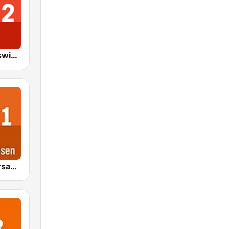
NDR 2 Schleswig-Holstein
NDR 1 Niedersachsen Braunschweig