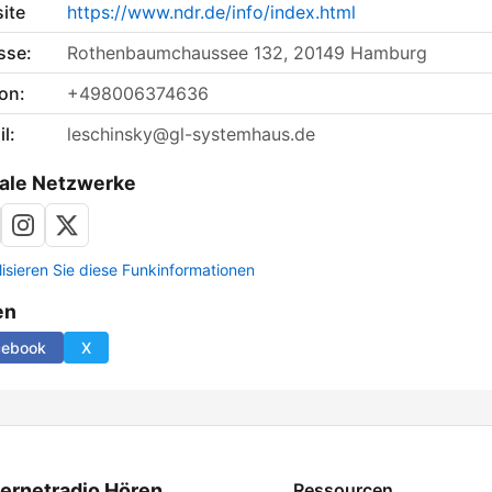
ite
https://www.ndr.de/info/index.html
sse:
Rothenbaumchaussee 132, 20149 Hamburg
on:
+498006374636
l:
leschinsky@gl-systemhaus.de
ale Netzwerke
lisieren Sie diese Funkinformationen
en
cebook
X
ternetradio Hören
Ressourcen