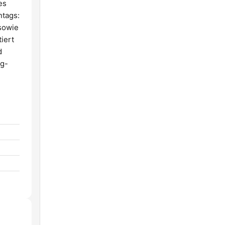
es
ntags:
sowie
iert
d
ig-