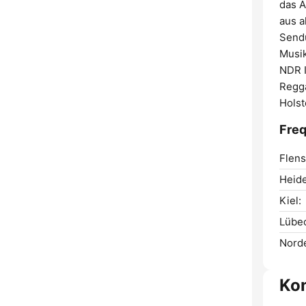
das A
aus a
Sendu
Musik
NDR I
Regga
Holst
Freq
Flens
Heide
Kiel:
Lübe
Norde
Ko