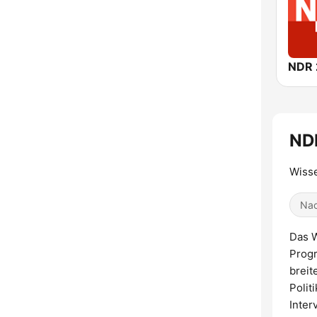
NDR 
NDR
Wisse
Nac
Das W
Progr
breit
Polit
Inter