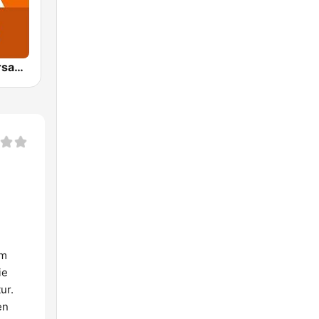
NDR 1 Niedersachsen
em
ie
ur.
en