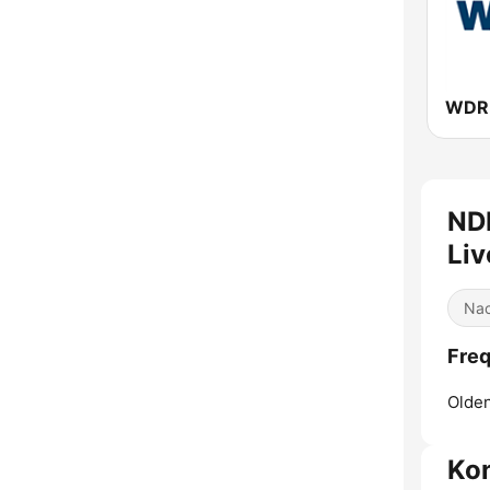
WDR
ND
Liv
Nac
Freq
Olde
Ko