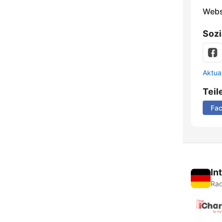
Webs
Sozi
Aktua
Teil
Fa
In
Rad