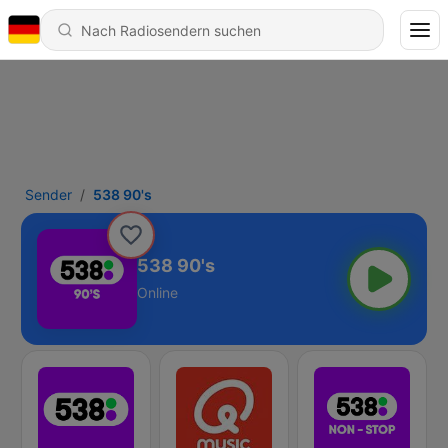
Sender
538 90's
538 90's
Online