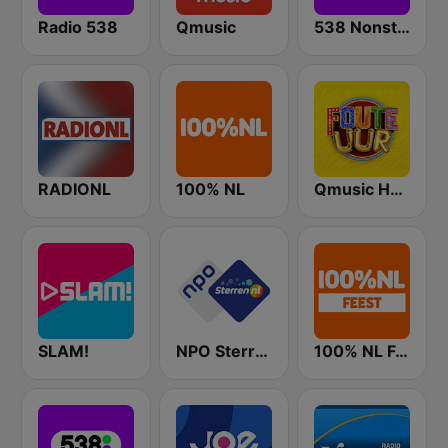
Radio 538
Qmusic
538 Nonstop
RADIONL
100% NL
Qmusic Het Foute Uur
SLAM!
NPO Sterren
100% NL Feest