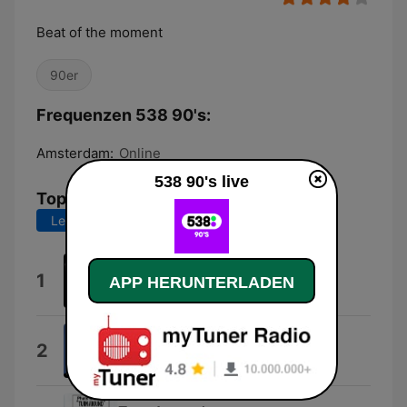
Beat of the moment
90er
Frequenzen 538 90's:
Amsterdam:
Online
538 90's live
Top-Songs
Letzte 7 Tage
Letzte 30 Tage
I Need to Know
1
APP HERUNTERLADEN
Marc Anthony
Men In Black
2
Will Smith