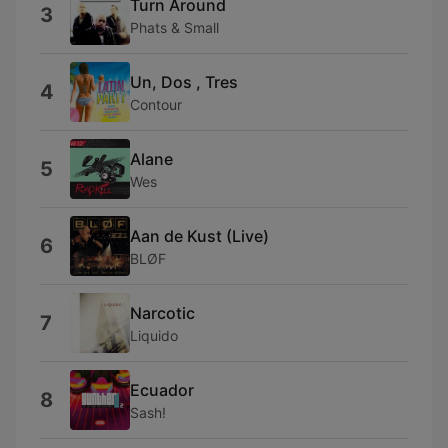
Turn Around
3
Phats & Small
Un, Dos , Tres
4
Contour
Alane
5
Wes
Aan de Kust (Live)
6
BLØF
Narcotic
7
Liquido
Ecuador
8
Sash!