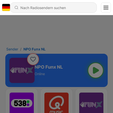
Sender
NPO Funx NL
NPO Funx NL
Online