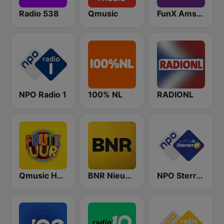
Radio 538
Qmusic
FunX Amsterdam
NPO Radio 1
100% NL
RADIONL
Qmusic Het Foute Uur
BNR Nieuwsradio
NPO Sterren