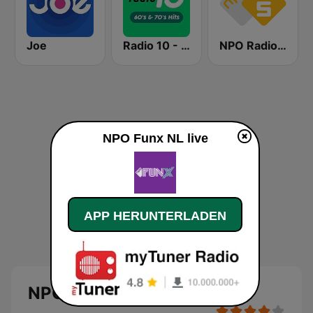
Joe
Radio 10 - 60s & 70s Hits
NPO Radio 5
NPO Funx NL live
APP HERUNTERLADEN
NPO Funx NL