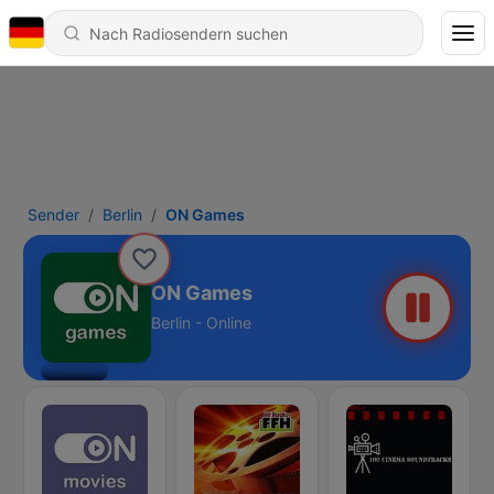
Sender
Berlin
ON Games
ON Games
Berlin - Online