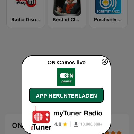
Radio Disney
Best of Classical - LudwigRadio.com
Positively Classical
ON Games live
APP HERUNTERLADEN
ON Games Live