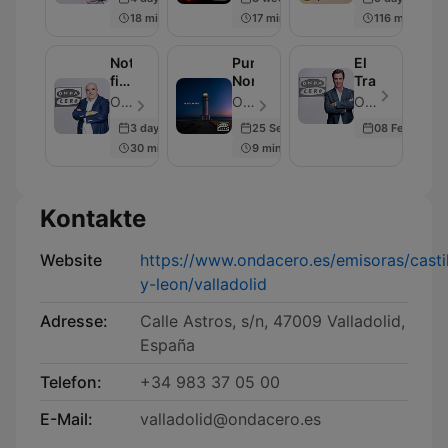
18 min
17 min
116 min
Noticias
Punta
El
fin
Norte
Transistor
de
OndaCero - Folge 297
OndaCero - Folge 300
OndaCero - Folge 300
semana
3 days ago
25 Sep 2025
08 Feb 2024
30 min
9 min
Kontakte
Website
https://www.ondacero.es/emisoras/castil
y-leon/valladolid
Adresse:
Calle Astros, s/n, 47009 Valladolid,
España
Telefon:
+34 983 37 05 00
E-Mail:
valladolid@ondacero.es