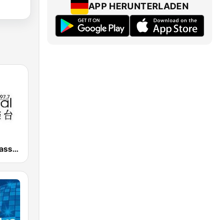
APP HERUNTERLADEN
古典音樂台 Classical FM 97.7