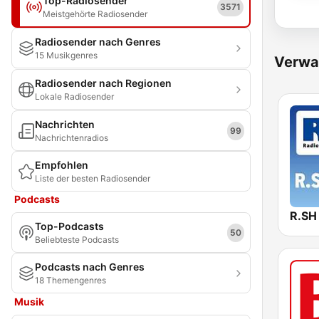
Top-Radiosender
3571
Meistgehörte Radiosender
Radiosender nach Genres
15 Musikgenres
Verwa
Radiosender nach Regionen
Lokale Radiosender
Nachrichten
99
Nachrichtenradios
Empfohlen
Liste der besten Radiosender
Podcasts
R.SH
Top-Podcasts
50
Beliebteste Podcasts
Podcasts nach Genres
18 Themengenres
Musik