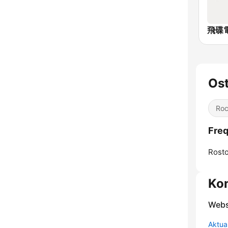
飛碟電
Ost
Ro
Freq
Rosto
Ko
Webs
Aktua