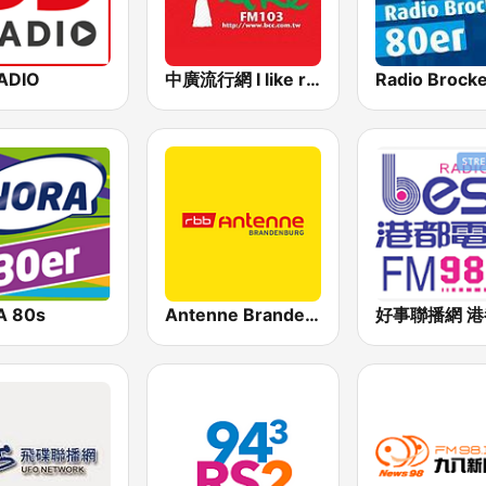
ADIO
中廣流行網 I like radio
A 80s
Antenne Brandenburg / Cottbus