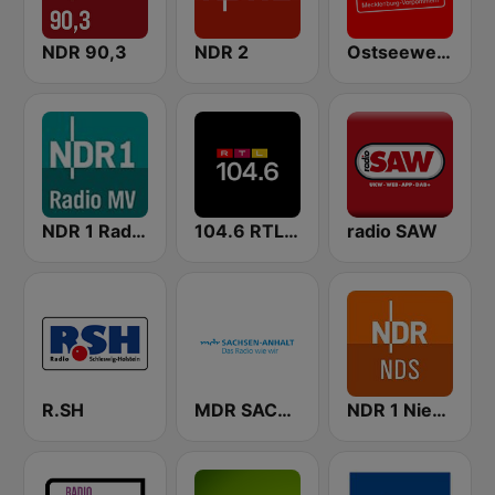
NDR 90,3
NDR 2
Ostseewelle Hit-Radio 105.6
NDR 1 Radio MV
104.6 RTL Berlins Hitradio
radio SAW
R.SH
MDR SACHSEN-ANHALT Magdeburg
NDR 1 Niedersachsen