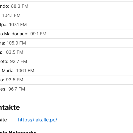
ndo:
88.3 FM
:
104.1 FM
lpa:
107.1 FM
to Maldonado:
99.1 FM
na:
105.9 FM
:
103.5 FM
oto:
92.7 FM
 María:
106.1 FM
lo:
93.5 FM
es:
96.7 FM
ntakte
ite
https://lakalle.pe/
ale Netzwerke