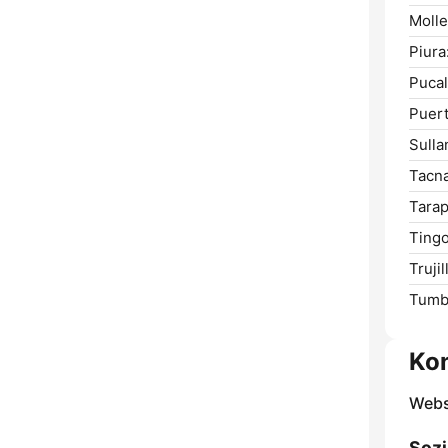
Molle
Piura
Pucal
Puer
Sulla
Tacna
Tarap
Tingo
Trujil
Tumb
Ko
Webs
Sozi