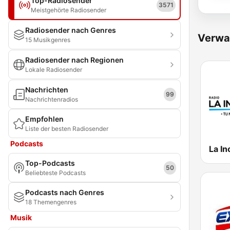
Top-Radiosender
3571
Meistgehörte Radiosender
Radiosender nach Genres
Verwa
15 Musikgenres
Radiosender nach Regionen
Lokale Radiosender
Nachrichten
99
Nachrichtenradios
Empfohlen
Liste der besten Radiosender
Podcasts
La In
Top-Podcasts
50
Beliebteste Podcasts
Podcasts nach Genres
18 Themengenres
Musik