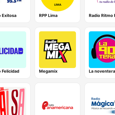
 Exitosa
RPP Lima
 Felicidad
Megamix
La noventer