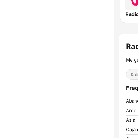
Rad
Me g
Sal
Freq
Aban
Arequ
Asia:
Cajam