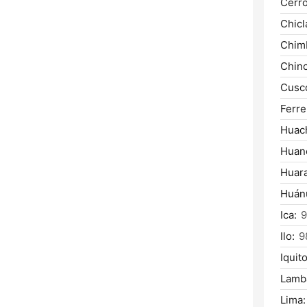
Cerro
Chicl
Chim
Chinc
Cusc
Ferre
Huac
Huan
Huara
Huán
Ica:
9
Ilo:
9
Iquito
Lamb
Lima: