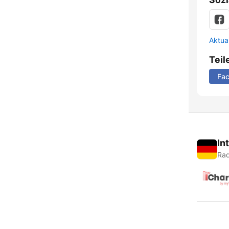
Aktua
Teil
Fa
In
Rad