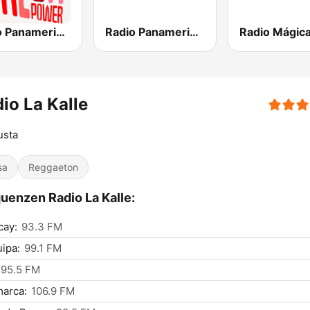
Radio Panamericana - Salsa Power
Radio Panamericana
io La Kalle
usta
sa
Reggaeton
uenzen Radio La Kalle:
cay:
93.3 FM
ipa:
99.1 FM
95.5 FM
arca:
106.9 FM