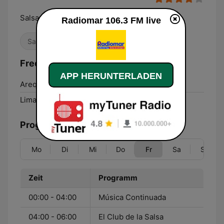
Salsa de hoy, salsa de siempre.
Radiomar 106.3 FM live
Salsa
Frequenzen Radiomar 106.3 FM:
APP HERUNTERLADEN
Arequipa:
106.3 FM
Lima:
106.3 FM
Programmübersicht
Mo
Di
Mi
Do
Fr
Sa
So
Zeit
Programm
00:00 - 04:00
Música Continuada
04:00 - 06:00
El Club de la Salsa