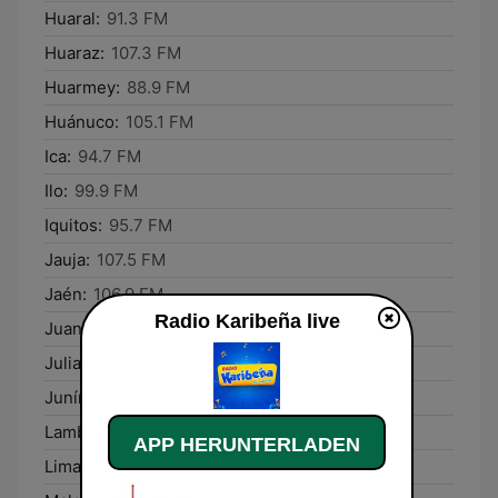
Huaral:
91.3 FM
Huaraz:
107.3 FM
Huarmey:
88.9 FM
Huánuco:
105.1 FM
Ica:
94.7 FM
Ilo:
99.9 FM
Iquitos:
95.7 FM
Jauja:
107.5 FM
Jaén:
106.9 FM
Radio Karibeña live
Juanjuí:
100.7 FM
Juliaca:
94.9 FM
Junín:
88.9 FM
Lambayeque:
97.3 FM
APP HERUNTERLADEN
Lima:
94.9 FM