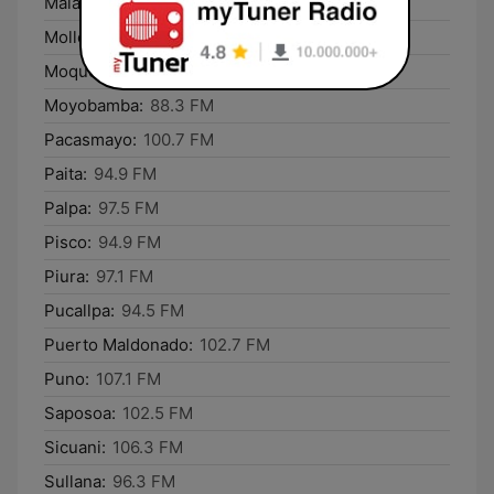
Mala:
91.5 FM
Mollendo:
97.9 FM
Moquegua:
99.3 FM
Moyobamba:
88.3 FM
Pacasmayo:
100.7 FM
Paita:
94.9 FM
Palpa:
97.5 FM
Pisco:
94.9 FM
Piura:
97.1 FM
Pucallpa:
94.5 FM
Puerto Maldonado:
102.7 FM
Puno:
107.1 FM
Saposoa:
102.5 FM
Sicuani:
106.3 FM
Sullana:
96.3 FM