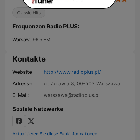
Classic Hits
Frequenzen Radio PLUS:
Warsaw:
96.5 FM
Kontakte
Website
http://www.radioplus.pl/
Adresse:
ul. Żurawia 8, 00-503 Warszawa
E-Mail:
warszawa@radioplus.pl
Soziale Netzwerke
Aktualisieren Sie diese Funkinformationen