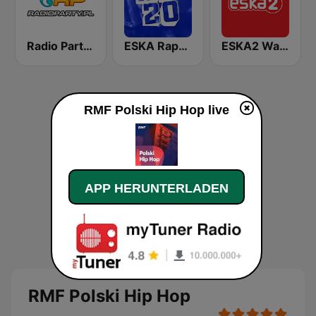
Radio Party - Kanał DjMixes
ESKA Rap20
ESKA2 Warszawa
RMF Polski Hip Hop live
APP HERUNTERLADEN
RMF Polski Hip Hop