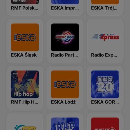
RMF Polski hip hop
ESKA Impreska
ESKA Trójmiasto
ESKA Śląsk
Radio Party - kanał Energy 2000
Radio Express
RMF Hip Hop
ESKA Łódź
ESKA GORĄCA 20