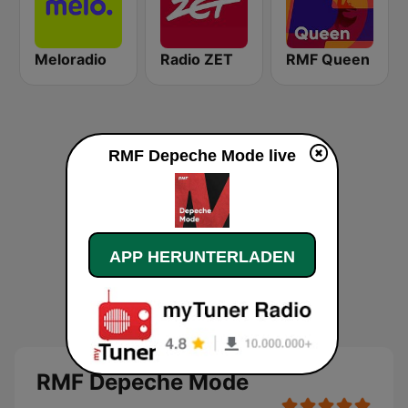
Meloradio
Radio ZET
RMF Queen
RMF Depeche Mode live
APP HERUNTERLADEN
RMF Depeche Mode