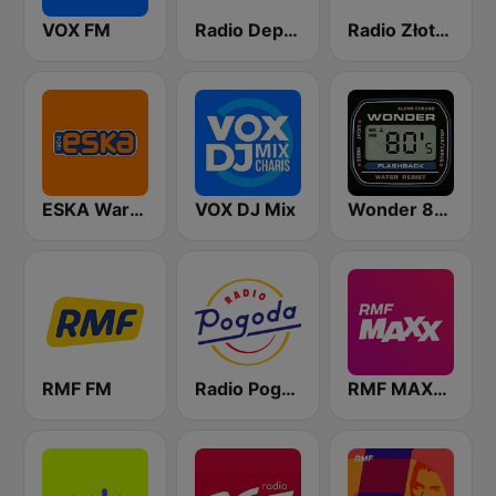
VOX FM
Radio Depeche Mode
Radio Złote Przeboje
ESKA Warszawa
VOX DJ Mix
Wonder 80's
RMF FM
Radio Pogoda
RMF MAXXX