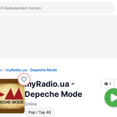
er
myRadio.ua - Depeche Mode
myRadio.ua -
4
Depeche Mode
Online
Pop / Top 40