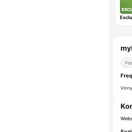
Exclu
my
Pop
Fre
Vinny
Ko
Webs
Sozi