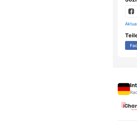
Aktua
Teil
Fa
In
Rad