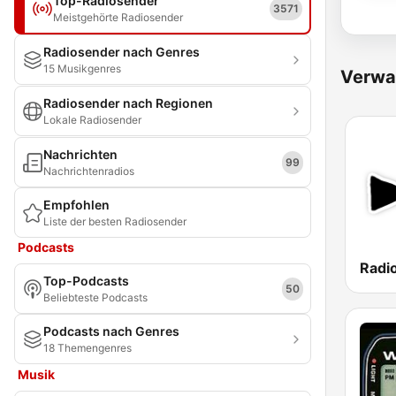
Top-Radiosender
3571
Meistgehörte Radiosender
Radiosender nach Genres
15 Musikgenres
Verwa
Radiosender nach Regionen
Lokale Radiosender
Nachrichten
99
Nachrichtenradios
Empfohlen
Liste der besten Radiosender
Podcasts
Top-Podcasts
50
Beliebteste Podcasts
Podcasts nach Genres
18 Themengenres
Musik