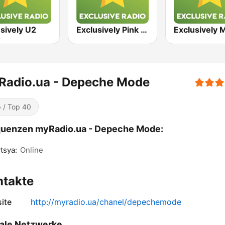
sively U2
Exclusively Pink Floyd
Radio.ua - Depeche Mode
 / Top 40
quenzen myRadio.ua - Depeche Mode:
tsya:
Online
ntakte
ite
http://myradio.ua/chanel/depechemode
ale Netzwerke