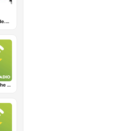
DepecheMode.be Radio
Exclusively The Cure