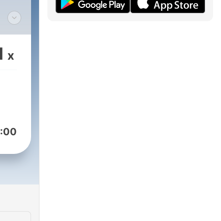
wir
1
x
.
 alt
:00
ator
und
wir