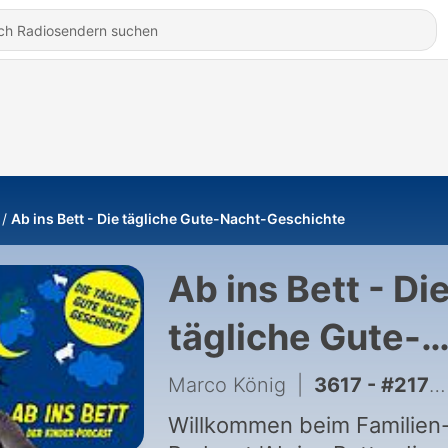
Ab ins Bett - Die tägliche Gute-Nacht-Geschichte
Ab ins Bett - Di
tägliche Gute-
Nacht-Geschic
Marco König
|
3617 - #2170 Rike und der tanzende Stern
Willkommen beim Familien