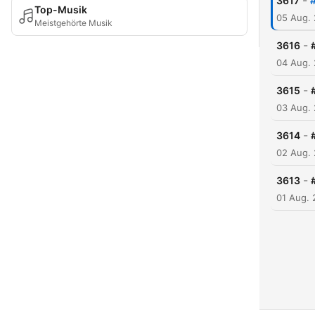
-
3617
Top-Musik
05 Aug.
Meistgehörte Musik
-
3616
04 Aug.
-
3615
03 Aug.
-
3614
02 Aug.
-
3613
01 Aug.