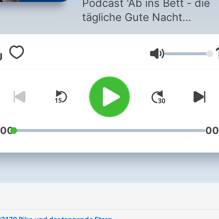
Podcast 'Ab ins Bett - die
tägliche Gute Nacht
Geschichte'! Hier nehmen 
dich mit auf eine magische
Lautstärke
Reise ins Land der Träume
Egal, ob du 3 oder 99 Jahre
bist - unsere liebevoll
erzählten Gute Nacht
Geschichten sind für dich
gemacht. Ich bin Marco König,
:00
00
ein erfahrener Radiomoder
mit einer warmen Stimme 
selbst stolzer Vater einer
Tochter. Zusammen haben 
diesen Podcast speziell für
dich und deine abendliche