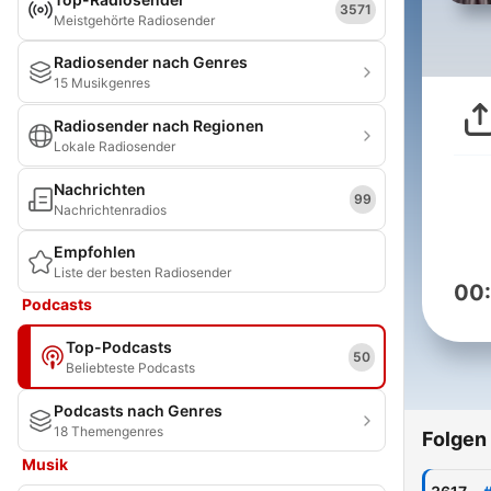
3571
Meistgehörte Radiosender
Radiosender nach Genres
15 Musikgenres
Radiosender nach Regionen
Lokale Radiosender
Nachrichten
99
Nachrichtenradios
Empfohlen
Liste der besten Radiosender
00
Podcasts
Top-Podcasts
50
Beliebteste Podcasts
Podcasts nach Genres
18 Themengenres
Folgen
Musik