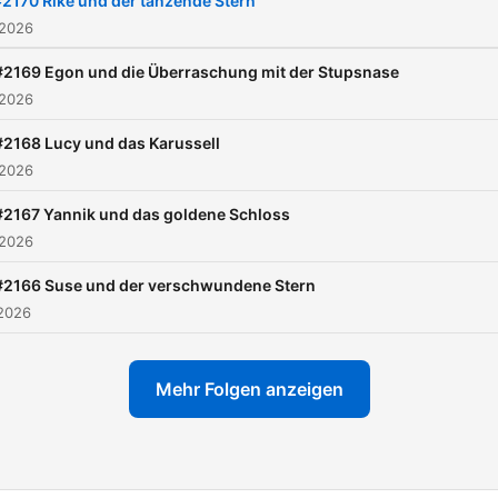
#2170 Rike und der tanzende Stern
Entspannung kreiert. Jede
 2026
Episode erzählt eine neue
#2169 Egon und die Überraschung mit der Stupsnase
Geschichte voller Abenteue
 2026
fabelhafter Charaktere un
#2168 Lucy und das Karussell
spannender Erlebnisse. Vo
 2026
mutigen Drachen über
zauberhafte Feen bis hin z
#2167 Yannik und das goldene Schloss
 2026
abenteuerlustigen
Weltraumreisen - hier ist fü
#2166 Suse und der verschwundene Stern
jeden kleinen Träumer etw
 2026
dabei. Unsere Geschichte
dauern etwa 5 bis 10 Minu
Mehr Folgen anzeigen
damit du dich entspannt a
das Einschlafen vorbereite
kannst. 'Ab ins Bett' gehört