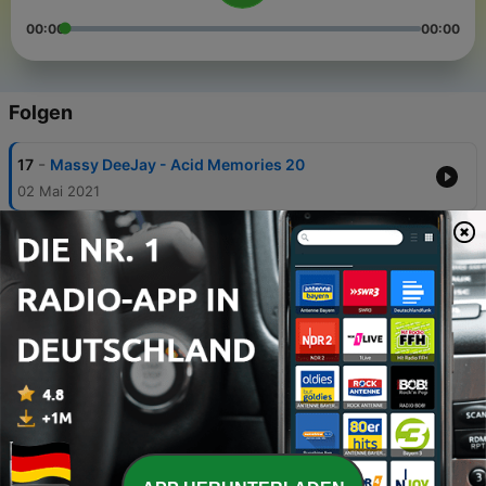
00:00
00:00
Folgen
-
17
Massy DeeJay - Acid Memories 20
02 Mai 2021
-
16
Massy DeeJay - Acid Memories 19
03 Dez. 2016
-
15
Massy DeeJay - Acid Memories 18
24 Nov. 2016
-
14
Massy DeeJay - Acid Memories 17
14 Feb. 2016
-
13
Massy DeeJay - Acid Memories 16
14 Feb. 2016