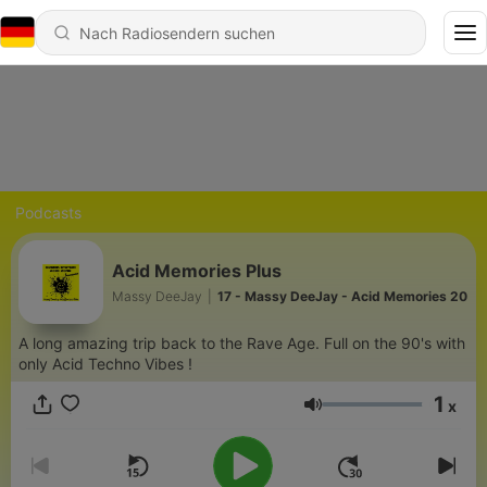
Podcasts
Acid Memories Plus
Massy DeeJay
|
17 - Massy DeeJay - Acid Memories 20
A long amazing trip back to the Rave Age. Full on the 90's with
only Acid Techno Vibes !
1
x
Lautstärke