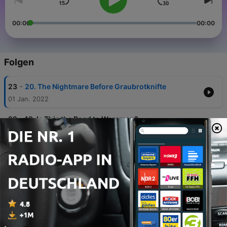
00:00
00:00
Folgen
-
23
20. The Nightmare Before Graubrotknifte
01 Jan. 2022
-
22
19. Is This the Road to Wommen?
04 Dez. 2021
-
21
18. Jetzt wieder 3G: geimpft, genesen und
Gebärmutter
25 Nov. 2021
-
20
17. Gesundheits-Krimi – Zur
Nebenhöhlenentzündung noch die Mok-Bang-
Haut
05 Nov. 2021