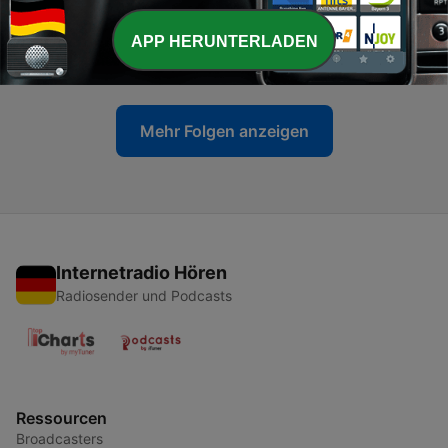
-
19
16. Wenn der Tanzzug der tollen Müller dreimal
klopft
APP HERUNTERLADEN
01 Okt. 2021
Mehr Folgen anzeigen
Internetradio Hören
Radiosender und Podcasts
Ressourcen
Broadcasters