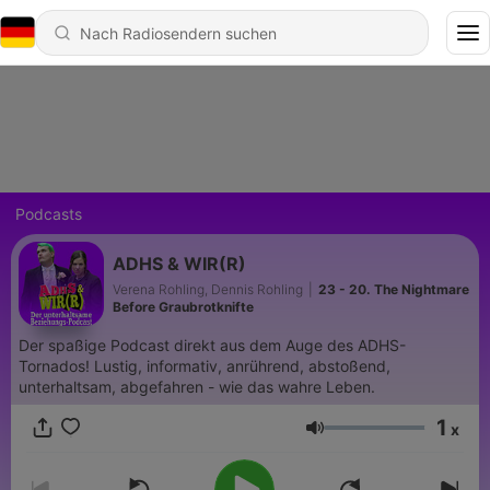
Podcasts
ADHS & WIR(R)
Verena Rohling, Dennis Rohling
|
23 - 20. The Nightmare
Before Graubrotknifte
Der spaßige Podcast direkt aus dem Auge des ADHS-
Tornados! Lustig, informativ, anrührend, abstoßend,
unterhaltsam, abgefahren - wie das wahre Leben.
1
x
Lautstärke