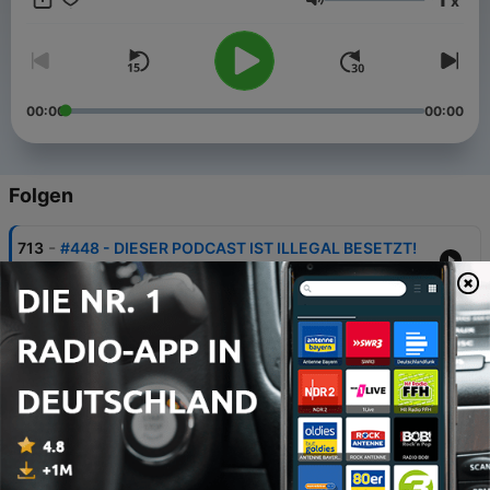
x
Lautstärke
00:00
00:00
Folgen
-
713
#448 - DIESER PODCAST IST ILLEGAL BESETZT!
04 Aug. 2026
-
712
#447 - LEG DEN SCHWURBEL LACK WEG!
28 Jul. 2026
-
711
#446 - Die Anstalt und Danger Dan
21 Jul. 2026
-
710
#445 - CHINA, DIE PROPAGANDA SCHREIBT SICH
SELBST