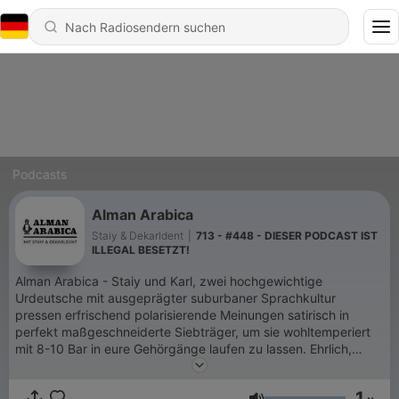
Podcasts
Alman Arabica
Staiy & Dekarldent
|
713 - #448 - DIESER PODCAST IST
ILLEGAL BESETZT!
Alman Arabica - Staiy und Karl, zwei hochgewichtige
Urdeutsche mit ausgeprägter suburbaner Sprachkultur
pressen erfrischend polarisierende Meinungen satirisch in
perfekt maßgeschneiderte Siebträger, um sie wohltemperiert
mit 8-10 Bar in eure Gehörgänge laufen zu lassen. Ehrlich,
direkt und ohne Scheu. Hinweis: Satire. Wir kritisieren keine
Privatpersonen, sondern öffentliche Kunstfiguren/Personen.
1