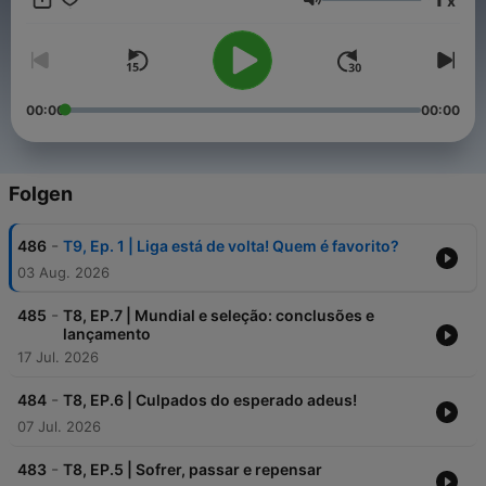
x
conversam sobre os temas mais relevantes do desporto-rei. E
Lautstärke
todas as semanas teremos convidados de renome mundial!
00:00
00:00
Folgen
-
486
T9, Ep. 1 | Liga está de volta! Quem é favorito?
03 Aug. 2026
-
485
T8, EP.7 | Mundial e seleção: conclusões e
lançamento
17 Jul. 2026
-
484
T8, EP.6 | Culpados do esperado adeus!
07 Jul. 2026
-
483
T8, EP.5 | Sofrer, passar e repensar