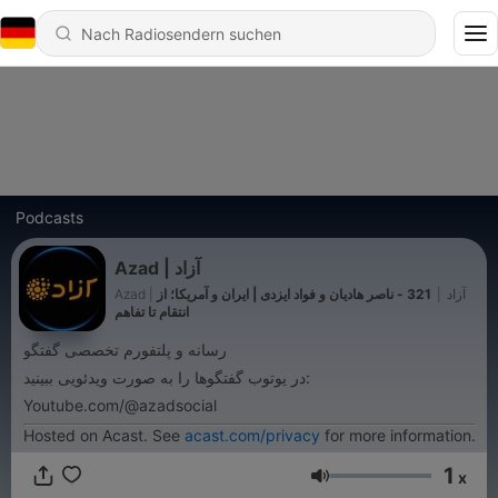
Podcasts
Azad | آزاد
321 - ناصر هادیان و فواد ایزدی | ایران و آمریکا؛ از
|
Azad | آزاد
انتقام تا تفاهم
رسانه و پلتفورم تخصصی گفتگو
در یوتوب گفتگوها را به صورت ویدئویی ببینید:
Youtube.com/@azadsocial
Hosted on Acast. See
acast.com/privacy
for more information.
1
x
Lautstärke