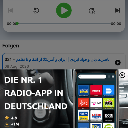
00:00
00:00
Folgen
-
321
ناصر هادیان و فواد ایزدی | ایران و آمریکا؛ از انتقام تا تفاهم
08 Aug. 2026
-
320
ایران و معمای تنگه هرمز | مجید شاکری و اسفندیار
باتمانقلیچ
04 Aug. 2026
-
319
خاورمیانه در مرز فروپاشی؟ | حمزه صفوی، مهدی خراتیان
و رحمن قهرمان‌پور
30 Jul. 2026
-
318
روایت ایرانِ پساجنگ | حسین جنتی و احسان عبدی‌پور