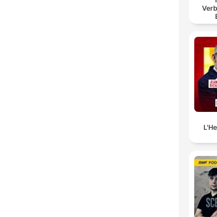
Verb
B
L'H