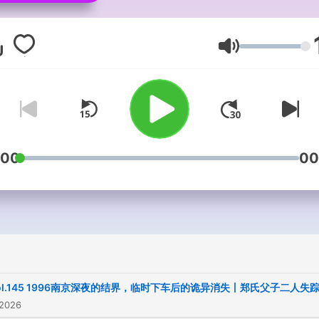
让人身临其境的场景。我们
目有视频版和音频版，首发
Lautstärke
为视频版。
:00
00
ol.145 1996南京深夜的结界，临时下车后的诡异消失丨郑氏父子二人失
 2026