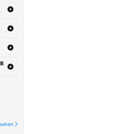
杀案
nsehen