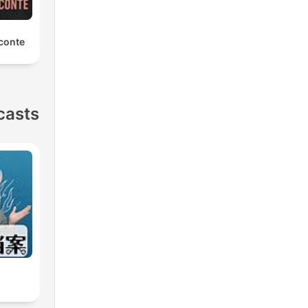
conte
casts