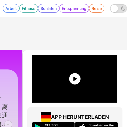
Arbeit
Fitness
Schlafen
Entspannung
Reise
、离
想通
APP HERUNTERLADEN
建出