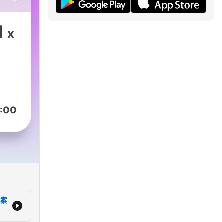
的节
通常
1
x
:00
踪案