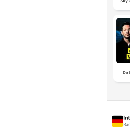
Sky 
De 
In
Rad