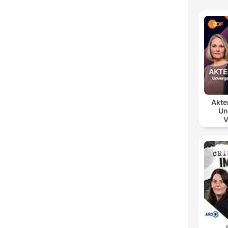
Akte
Un
V