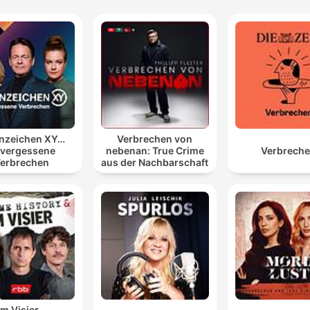
nzeichen XY…
Verbrechen von
vergessene
nebenan: True Crime
Verbrech
erbrechen
aus der Nachbarschaft
Im Visier –