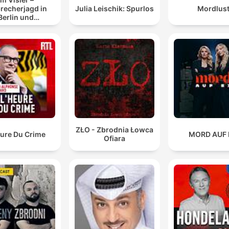
recherjagd in
Julia Leischik: Spurlos
Mordlus
Berlin und
randenburg
ZŁO - Zbrodnia Łowca
eure Du Crime
MORD AUF 
Ofiara