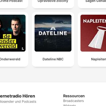
Crime Podcast
Opravdové zločiny
Sagen Genå
Onderwereld
Dateline NBC
Napleite
ternetradio Hören
Ressourcen
Broadcasters
iosender und Podcasts
Widgets