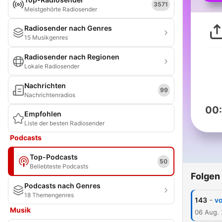
3571
Meistgehörte Radiosender
Radiosender nach Genres
15 Musikgenres
Radiosender nach Regionen
Lokale Radiosender
Nachrichten
99
Nachrichtenradios
00
Empfohlen
Liste der besten Radiosender
Podcasts
Top-Podcasts
50
Beliebteste Podcasts
Folgen
Podcasts nach Genres
18 Themengenres
-
143
v
Musik
06 Aug.