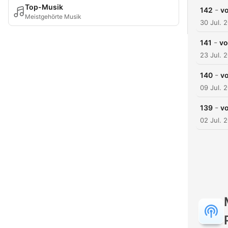
Top-Musik
-
142
v
Meistgehörte Musik
30 Jul. 
-
141
v
23 Jul. 
-
140
v
09 Jul. 
-
139
v
02 Jul. 