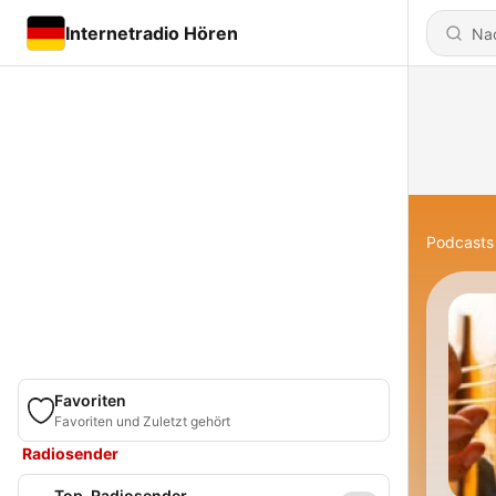
Internetradio Hören
Podcasts
Favoriten
Favoriten und Zuletzt gehört
Radiosender
Top-Radiosender