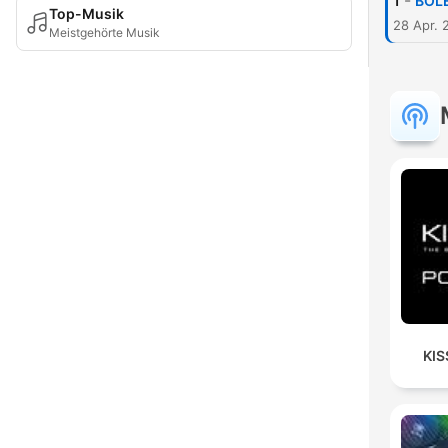
-
1
BOLE
Top-Musik
28 Apr. 
Meistgehörte Musik
KIS