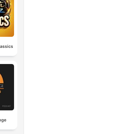
assics
nge