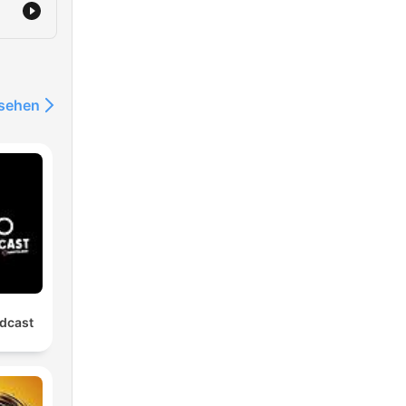
nsehen
dcast