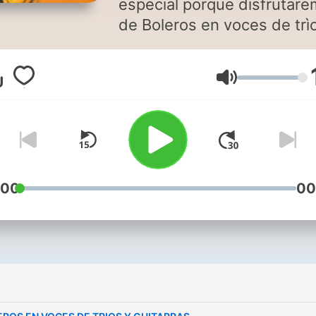
especial porque disfrutar
de Boleros en voces de trì
romànticos, acordes de
guitarras y sus voces
Lautstärke
maravillosas. Te invito para que
disfrutes de Boleros y algo
más con Soraima aquí en I
Y para que ubiques la
aplicación en Play Store de
SoritaRadio.
:00
00