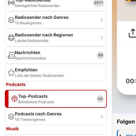
3571
Meistgehörte Radiosender
Radiosender nach Genres
15 Musikgenres
Radiosender nach Regionen
Lokale Radiosender
Nachrichten
99
Nachrichtenradios
Empfohlen
Liste der besten Radiosender
00
Podcasts
Top-Podcasts
50
Beliebteste Podcasts
Podcasts nach Genres
18 Themengenres
Folgen
Musik