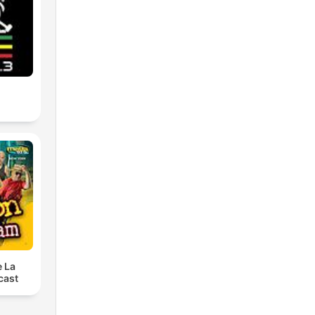
e La
cast