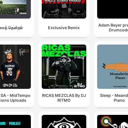
Adam Beyer pr
ைத் தென்றல்
Exclusive Remix
Drumcod
t SA - MidTempo
RICAS MEZCLAS By DJ
Sleep - Meand
ions Uploads
RITMO
Piano