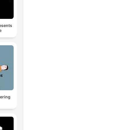
esents
e
ering