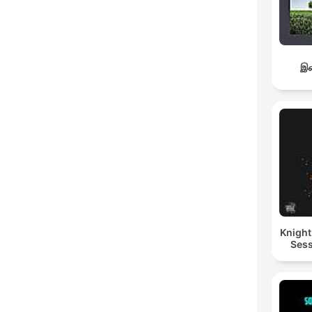
இச
Knigh
Sess