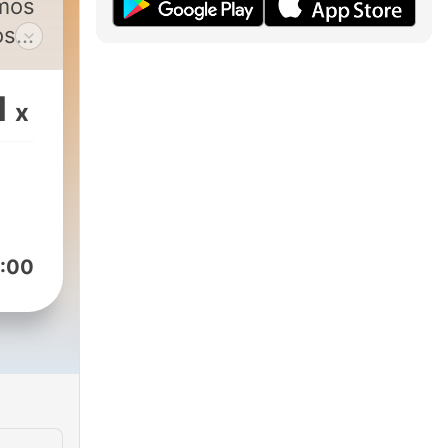
emos
os
1
x
voox
:00