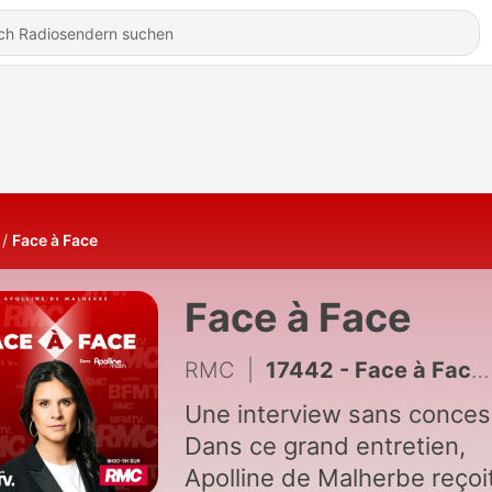
Face à Face
Face à Face
RMC
|
17442 - Face à Face : Dominique Rizet - 17/07
Une interview sans conces
Dans ce grand entretien,
Apolline de Malherbe reçoi