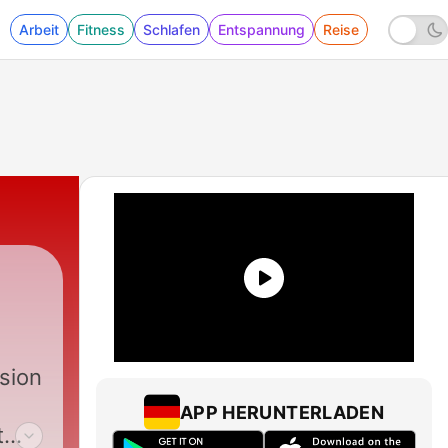
Arbeit
Fitness
Schlafen
Entspannung
Reise
sion
APP HERUNTERLADEN
t