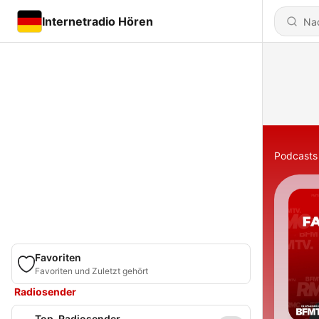
Internetradio Hören
Podcasts
Favoriten
Favoriten und Zuletzt gehört
Radiosender
Top-Radiosender