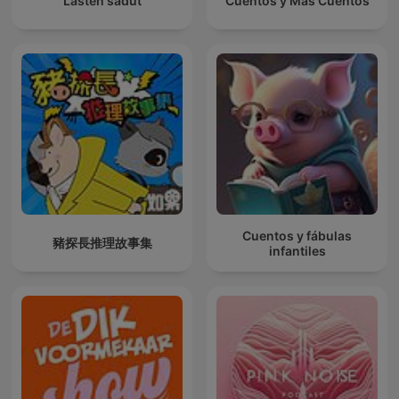
Lasten sadut
Cuentos y Más Cuentos
Cuentos y fábulas
豬探長推理故事集
infantiles