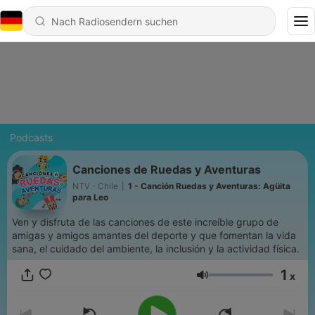
Podcasts
Canciones de Ruedas y Aventuras
NTV - Chile
|
1 - Canción Ruedas y Aventuras: Agüita
para Leo
Ven y disfruta de las canciones de este increíble grupo de
amigas y amigos amantes del deporte y que fomentan la vida
sana, el cuidado del ambiente, la inclusión y la actividad física.
1
x
Lautstärke