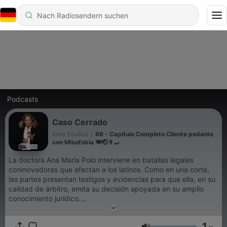
Podcasts
Caso Cerrado
Krea Studios
|
66 - Capítulo Completo Cliente pedante
con Misofobia 🍽️🤕👨‍🍳
La doctora Ana María Polo interviene en batallas legales
conmovedoras que afectan a los latinos. Como en una corte,
las partes presentan testigos y evidencias para que ella, en su
calidad de árbitro, emita su decisión apoyada en su amplio
conocimiento jurídico.
1