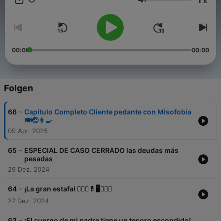
x
Lautstärke
00:00
00:00
Folgen
-
66
Capítulo Completo Cliente pedante con Misofobia
🍽️🤕👨‍🍳
09 Apr. 2025
-
65
ESPECIAL DE CASO CERRADO las deudas más
pesadas
29 Dez. 2024
-
64
¡La gran estafa! 👩🏼‍⚕💊🖥️👯🏻‍♂
27 Dez. 2024
-
63
¡El cuerpo de mi padre tiene un tesoro escondido!