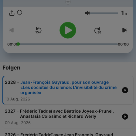
1
x
Lautstärke
00:00
00:00
Folgen
-
2328
Jean-François Gayraud, pour son ouvrage
«Les sociétés du silence: L'invisibilité du crime
organisé»
10 Aug. 2026
-
2327
Frédéric Taddeï avec Béatrice Joyeux-Prunel,
Anastasia Colosimo et Richard Werly
09 Aug. 2026
-
2326
Frédéric Taddeï avec Jean François-Gayraud,